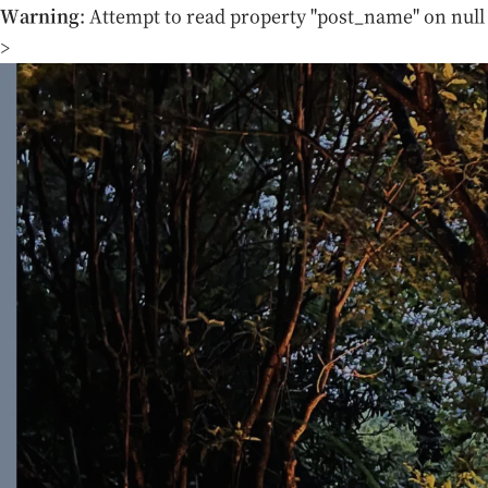
Warning
: Attempt to read property "post_name" on null
>